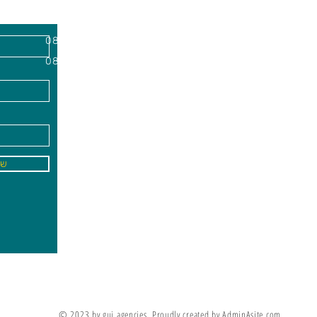
השרון, מיקוד
א'-ה׳
-
08:00-18:00
שישי - 08:30-13:30
09
info@gai-t
של
לדים ללמוד את מה שלא ניתן ללמד אותם
מריה מונטסורי
© 2023 by gui agencies. Proudly created by AdminAsite.com