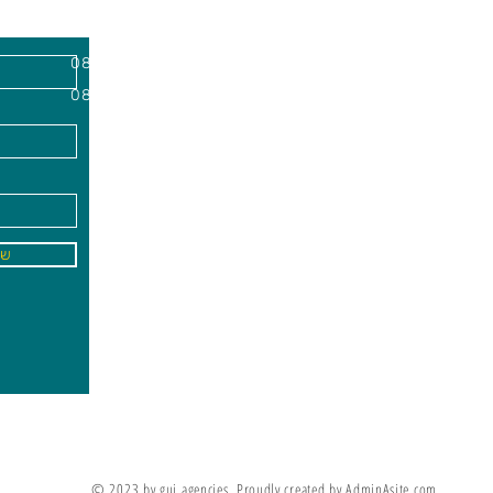
השרון, מיקוד
א'-ה׳
-
08:00-18:00
שישי - 08:30-13:30
09
info@gai-t
של
לדים ללמוד את מה שלא ניתן ללמד אותם
מריה מונטסורי
© 2023 by gui agencies. Proudly created by AdminAsite.com