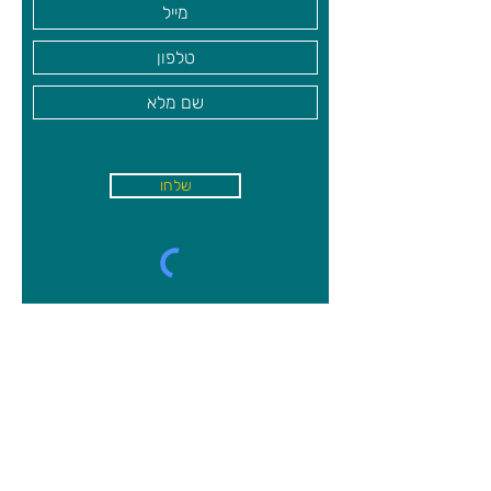
שלחו
א'-ה׳
-
08:00-18:00
שישי - 08:30-13:30
קיבוץ משמר השרון, מיקוד
4027000
09-8944750