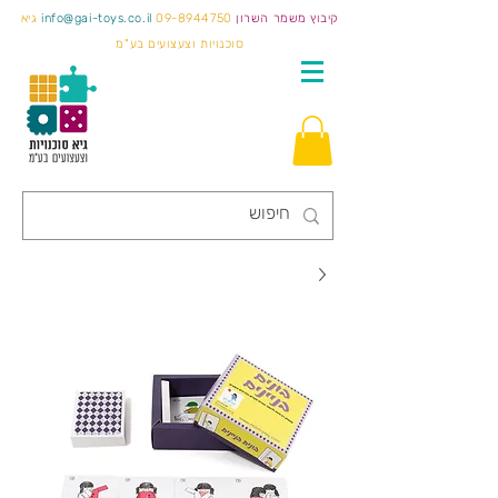
קיבוץ משמר השרון
09-8944750
info@gai-toys.co.il
גיא
סוכנויות וצעצועים בע"מ