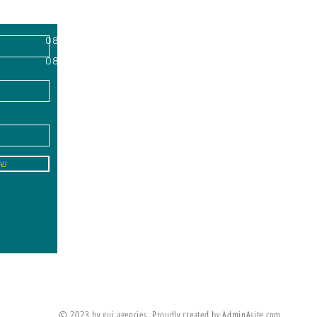
השרון, מיקוד
א'-ה׳
-
08:00-18:00
שישי - 08:30-13:30
09
info@gai-t
של
לדים ללמוד את מה שלא ניתן ללמד אותם
מריה מונטסורי
© 2023 by gui agencies. Proudly created by AdminAsite.com