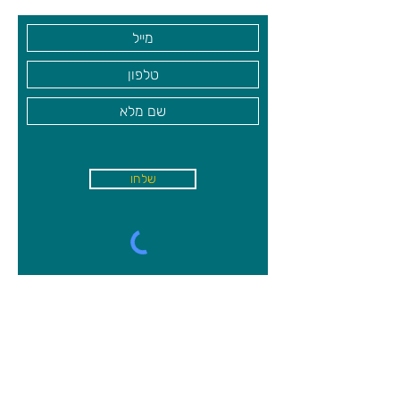
המשתתפים זה הוא האות לסיום המשחק.
המנצח מכריז בננהגראמס!
גילאי 7+
שלחו
א'-ה׳
-
08:00-18:00
שישי - 08:30-13:30
קיבוץ משמר השרון, מיקוד
4027000