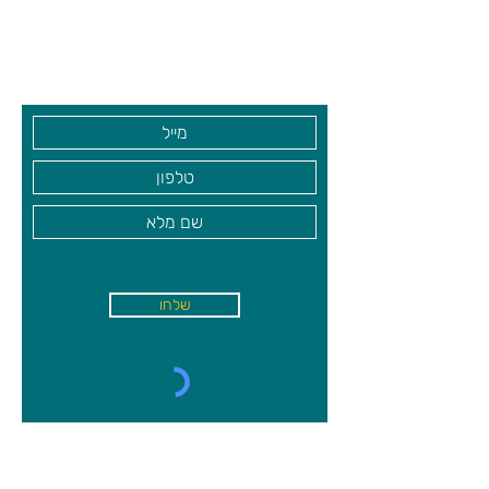
שעות פתיחה
גיא סוכנויות וצעצועים בע"מ
בקרו אותנו
שלחו
א'-ה׳
-
08:00-18:00
שישי - 08:30-13:30