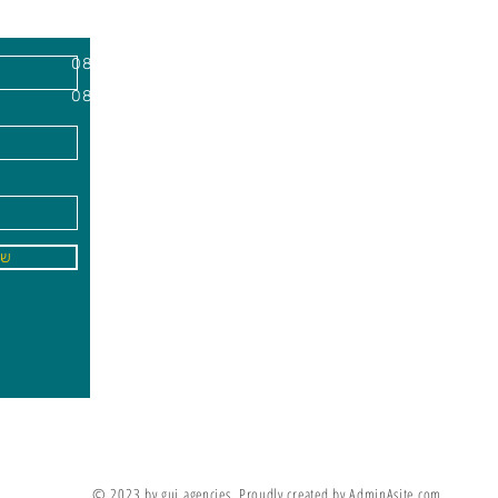
השרון, מיקוד
א'-ה׳
-
08:00-18:00
שישי - 08:30-13:30
09
info@gai-t
של
לדים ללמוד את מה שלא ניתן ללמד אותם
מריה מונטסורי
© 2023 by gui agencies. Proudly created by AdminAsite.com