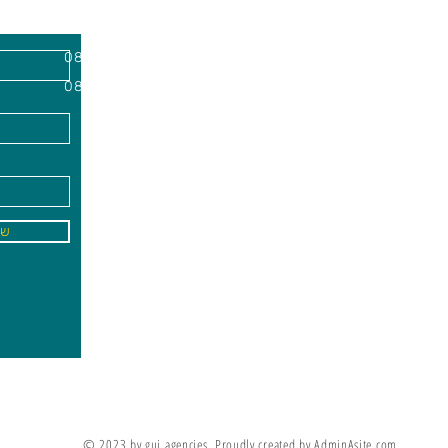
השרון, מיקוד
א'-ה׳
-
08:00-18:00
שישי - 08:30-13:30
09
info@gai-t
של
לדים ללמוד את מה שלא ניתן ללמד אותם
מריה מונטסורי
© 2023 by gui agencies. Proudly created by AdminAsite.com