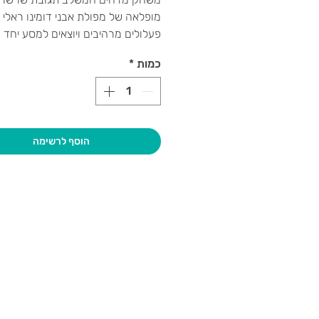
מופלאה של מפולת אבני דומינו ראלי 
פעלולים מרהיבים ויוצאים למסע יחד 
מערכת צ'לנג'ר בו הדמיון ממריא אל 
כמות
*
נודע, בעזרת מתקני פעולה ואביזרים
עתידניים.
מינימום משתתפים:
1
הוסף לרשימה
בקרו אותנו
גיא סוכנו