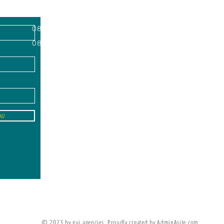
השרון, מיקוד
א'-ה׳
-
08:00-18:00
שישי - 08:30-13:30
09
info@gai-t
של
לדים ללמוד את מה שלא ניתן ללמד אותם
מריה מונטסורי
© 2023 by gui agencies. Proudly created by AdminAsite.com