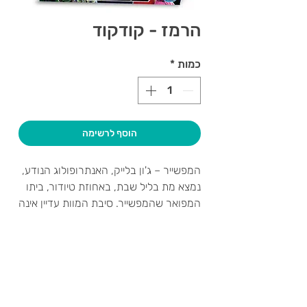
הרמז - קודקוד
כמות
*
הוסף לרשימה
המפשייר – ג'ון בלייק, האנתרופולוג הנודע,
נמצא מת בליל שבת, באחוזת טיודור, ביתו
המפואר שהמפשייר. סיבת המוות עדיין אינה
ידועה, אך המשטרה חושדת שלא היה זה
מוות טבעי.
חוקרי המשטרה פונים לעזרת הציבור
צרו קשר ואנחנו נשמח לחזור אליכם
בבקשה לספק כל מידע העשוי לסייע
שעות פתיחה
לפתרון הפשע המסתורי הזה.
גיא סוכנויות וצעצועים בע"מ
בואו לאחוזה והיו הבלשים בעצמכם!