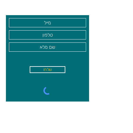
חפשו רמזים בתשעת החדרים והמעברים
בקרו אותנו
הסודיים.
מינימום משתתפים:
3,
מקסימום
משתתפים:
6
מי המנצח
הבלש הראשון שיגלה מי רצח את ד"ר
בלייק, באיזה חדר ובאמצעות איזה כלי
נשק, הוא המנצח!
מה בקופסה
לוח משחק,6 כלי משחק ייחודיים, כלי נשק
שלחו
מיניאטוריים, קלפי חשודים, קלפי כלי נשק,
9 קלפי חדרים, דפי חק
א'-ה׳
-
08:00-18:00
שישי - 08:30-13:30