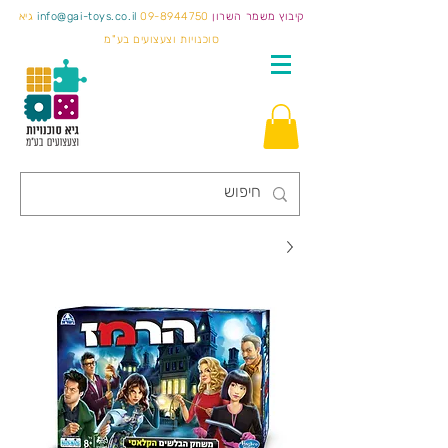
קיבוץ משמר השרון
09-8944750
info@gai-toys.co.il
גיא
סוכנויות וצעצועים בע"מ