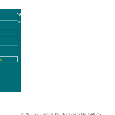
השרון, מיקוד
א'-ה׳
-
08:00-18:00
שישי - 08:30-13:30
09
info@gai-t
של
לדים ללמוד את מה שלא ניתן ללמד אותם
מריה מונטסורי
© 2023 by gui agencies. Proudly created by AdminAsite.com