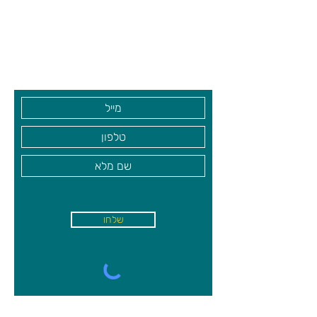
צרו קשר ואנחנו נשמח לחזור אליכם
שעות פתיחה
גיא סוכנויות וצעצועים בע"מ
בקרו אותנו
שלחו
א'-ה׳
-
08:00-18:00