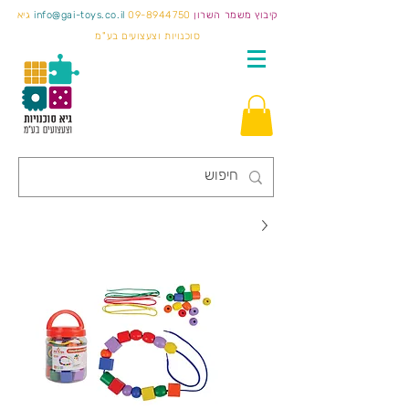
קיבוץ משמר השרון
09-8944750
info@gai-toys.co.il
גיא
סוכנויות וצעצועים בע"מ