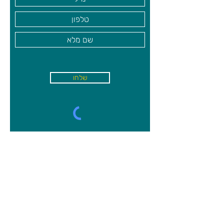
שלחו
א'-ה׳
-
08:00-18:00
שישי - 08:30-13:30
קיבוץ משמר השרון, מיקוד
4027000
09-8944750