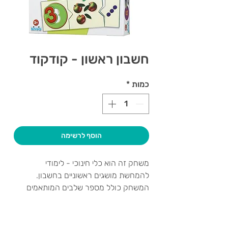
חשבון ראשון - קודקוד
כמות
*
הוסף לרשימה
משחק זה הוא כלי חינוכי - לימודי
להמחשת מושגים ראשוניים בחשבון.
המשחק כולל מספר שלבים המותאמים
להתקדמות האישית של הילד. מומלץ
להתעכב על השלבים השונים ולהוסיף
פעילויות והמחשות נוספות לצורך העמקה
צרו קשר ואנחנו נשמח לחזור אליכם