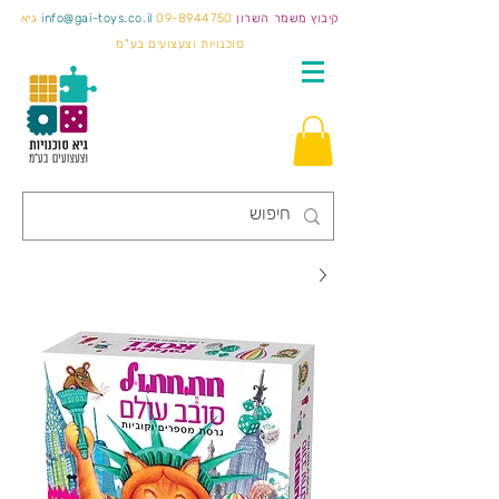
קיבוץ משמר השרון
09-8944750
info@gai-toys.co.il
גיא
סוכנויות וצעצועים בע"מ