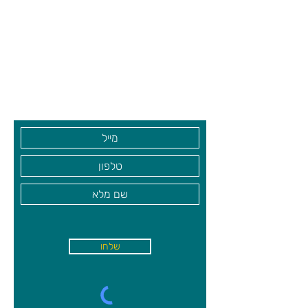
חתחתול המקורי לשוק, כעת משיק
הממציא ג'ק דגנן משחק לוח בגירסה
צרו קשר ואנחנו נשמח לחזור אליכם
חדשה של מספרים וקוביות, המשלב קבלת
שעות פתיחה
החלטות והערכת סיכון-סיכוי! בזכות
גיא סוכנויות וצעצועים בע"מ
האפשרות לבחור בכל תור כמה קוביות
להטיל, תלמדו שפעמים רבות בחירותיכם
בקרו אותנו
משתלמות, ובפעמים אחרות הן מתפספסות
עם המזל!
גילאי 6+
שלחו