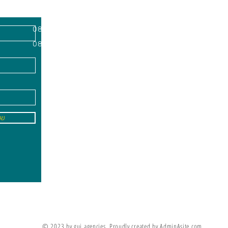
השרון, מיקוד
א'-ה׳
-
08:00-18:00
שישי - 08:30-13:30
09
info@gai-t
של
לדים ללמוד את מה שלא ניתן ללמד אותם
מריה מונטסורי
© 2023 by gui agencies. Proudly created by AdminAsite.com