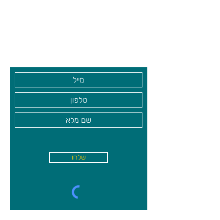
בזוג או בקבוצה. משחק פשוט, מהיר
צרו קשר ואנחנו נשמח לחזור אליכם
ומאתגר.
שעות פתיחה
גיא סוכנויות וצעצועים בע"מ
גילאי 5+
בקרו אותנו
שלחו