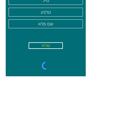
שלחו
א'-ה׳
-
08:00-18:00
שישי - 08:30-13:30
קיבוץ משמר השרון, מיקוד
4027000
09-8944750