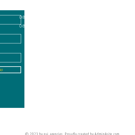
השרון, מיקוד
א'-ה׳
-
08:00-18:00
שישי - 08:30-13:30
09
info@gai-t
של
לדים ללמוד את מה שלא ניתן ללמד אותם
מריה מונטסורי
© 2023 by gui agencies. Proudly created by AdminAsite.com