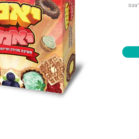
צונם
 שלכם, הפכו ןסדרו 9 אסימוני
יות וצעצועים בע"מ
שעות פתיחה
צרו קשר