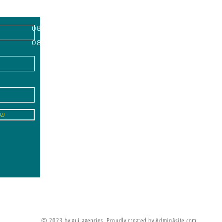
השרון, מיקוד
א'-ה׳
-
08:00-18:00
שישי - 08:30-13:30
09
info@gai-t
של
לדים ללמוד את מה שלא ניתן ללמד אותם
מריה מונטסורי
© 2023 by gui agencies. Proudly created by AdminAsite.com