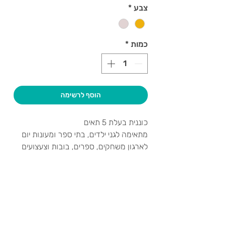
צבע
*
כמות
*
הוסף לרשימה
כוננית בעלת 5 תאים
מתאימה לגני ילדים, בתי ספר ומעונות יום
לארגון משחקים, ספרים, בובות וצעצועים
גובה 190 ס"מ | רוחב 80 ס"מ | עומק 40
ס"מ
צרו קשר ואנחנו נשמח לחזור אליכם
שעות פתיחה
גיא סוכנויות וצעצועים בע"מ