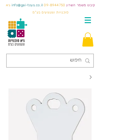
קיבוץ משמר השרון
09-8944750
info@gai-toys.co.il
גיא
סוכנויות וצעצועים בע"מ