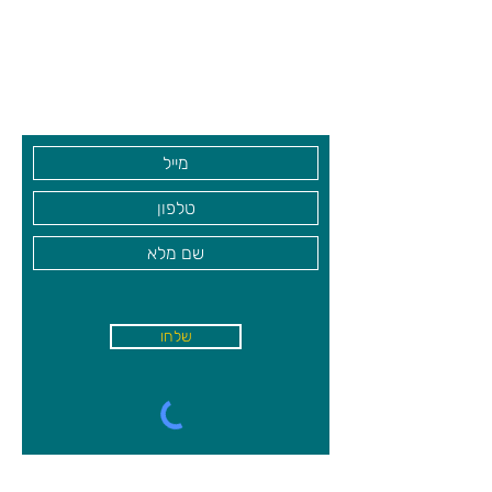
התאמה ומהירות תגובה. כל מי שמבין
שעות פתיחה
בצורות וצבעים יכול להשתתף. כל
גיא סוכנויות וצעצועים בע"מ
השחקנים משחקים את הקלפים שבידיהם
בו זמנית, ללא צורך להמתין לתורם.
בקרו אותנו
המשחק ליגרטו ג'וניור מצטרף לסדרת
משחקי ליגרטו המצליחים ומתאים במיוחד
לקהל הצעיר.
שלחו
א'-ה׳
-
08:00-18:00