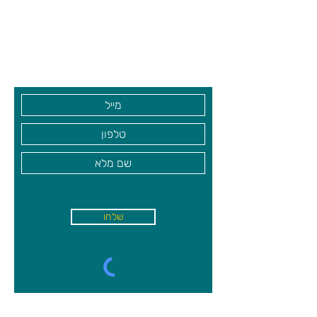
צבע מסגרת,
שעות פתיחה
מילוי הכובע
גיא סוכנויות וצעצועים בע"מ
וצורת הכובע.
מוצאים בזריזות את הכובע המתאים
בקרו אותנו
לשלושת הנתונים, לוכדים אותו בעזרת
הפטישון וצועקים בשמחה "למה? כובע!"
מי המנצח
?
המשתתף שמצא ולכד הכי הרבה כובעים,
הכי מהר!
למה?
כובע!
שלחו
א'-ה׳
-
08:00-18:00