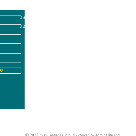
השרון, מיקוד
א'-ה׳
-
08:00-18:00
שישי - 08:30-13:30
09
info@gai-t
של
לדים ללמוד את מה שלא ניתן ללמד אותם
מריה מונטסורי
© 2023 by gui agencies. Proudly created by AdminAsite.com