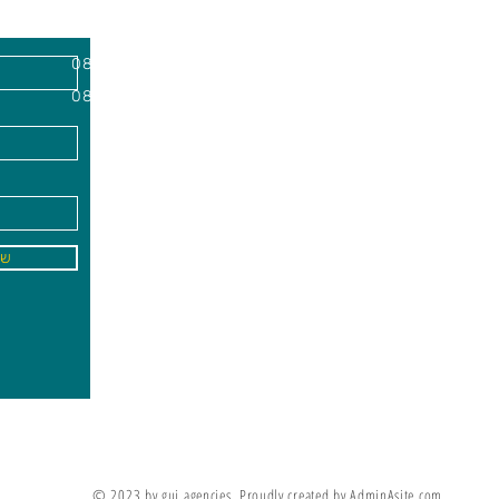
השרון, מיקוד
א'-ה׳
-
08:00-18:00
שישי - 08:30-13:30
09
info@gai-t
של
לדים ללמוד את מה שלא ניתן ללמד אותם
מריה מונטסורי
© 2023 by gui agencies. Proudly created by AdminAsite.com