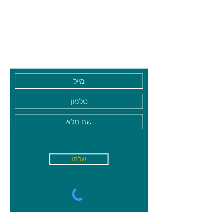
מטרת המשחק:
צרו קשר ואנחנו נשמח לחזור אליכם
להניח את כל חיילי המשחק במרפסות
שעות פתיחה
מגדל פיזה בלי להפילם.
גיא סוכנויות וצעצועים בע"מ
הערכה מכילה:
4 קומות מפלסטיק, 4
מרפסות צבעוניות, 1 בסיס מגדל קעור
בקרו אותנו
מפלסטיק ו-1 קובייה.
מיועד לגילאים:
5+
שלחו