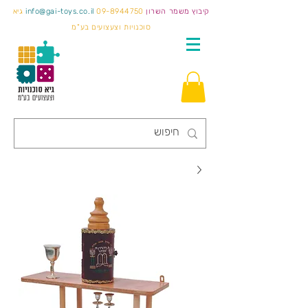
קיבוץ משמר השרון
09-8944750
info@gai-toys.co.il
גיא
סוכנויות וצעצועים בע"מ