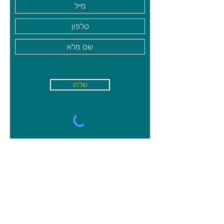
שלחו
א'-ה׳
-
08:00-18:00
שישי - 08:30-13:30
קיבוץ משמר השרון, מיקוד
4027000
09-8944750