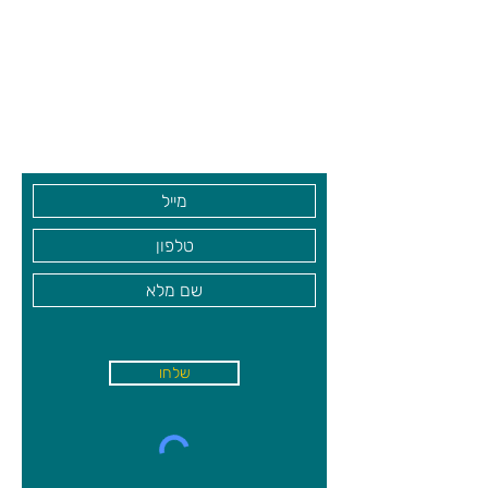
יגדל הסיכוי שלכם לנצח!
צרו קשר ואנחנו נשמח לחזור אליכם
גילאי 4+
שעות פתיחה
גיא סוכנויות וצעצועים בע"מ
בקרו אותנו
שלחו