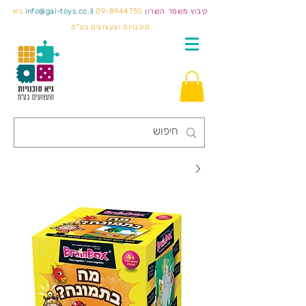
קיבוץ משמר השרון
09-8944750
info@gai-toys.co.il
גיא
סוכנויות וצעצועים בע"מ