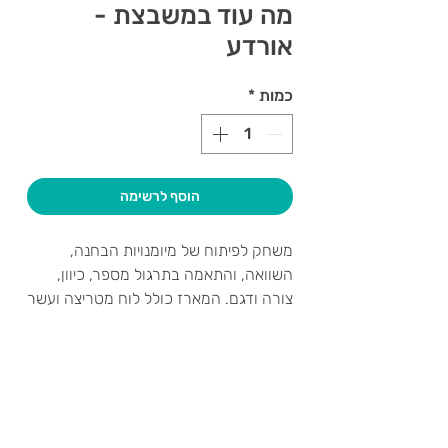
מה עוד במשבצת -
אורדע
כמות
*
הוסף לרשימה
משחק לפיתוח של מיומנויות הבחנה,
השוואה, והתאמה בתרגול מספר, כיוון,
צורה ודגם. המארז כולל לוח מטריצה ועשר
סדרות של כרטיסים בדרגות קושי עולה.
צרו קשר ואנחנו נשמח לחזור אליכם
שעות פתיחה
גיא סוכנויות וצעצועים בע"מ