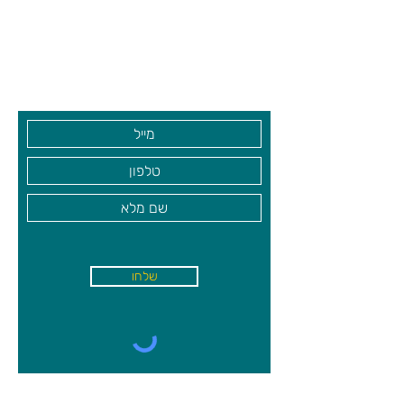
שכירות.
שעות פתיחה
הערכים הכספיים מותאמים לילדים
גיא סוכנויות וצעצועים בע"מ
הצעירים ומתרגלים את מיומנויות החשבון
הבסיסיות. קניתם נכס? סמנו אותו כשלכם
בקרו אותנו
על ידי אסימון המכירה והמשיכו לנכס הבא.
מינימום משתתפים:
2,
מקסימום
משתתפים:
4
מי המנצח
המנצח הוא מי שהרוויח הכי הרבה כסף
בסיום המשחק!
שלחו
א'-ה׳
-
08:00-18:00