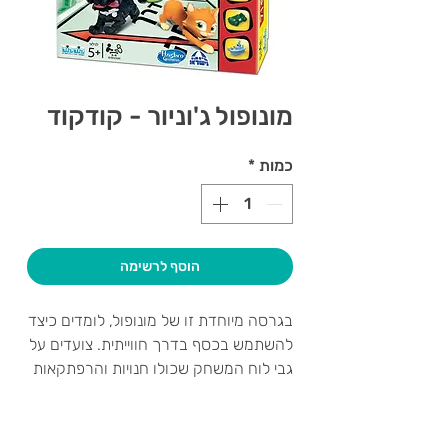
מונופול ג'וניור - קודקוד
כמות
*
הוסף לרשימה
בגרסה מיוחדת זו של מונופול, לומדים כיצד
להשתמש בכסף בדרך חווייתית. צועדים על
גבי לוח המשחק שכולו חנויות והרפתקאות
שקיימות בעיר הגדולה. כלי המשחק
המתוקים יובילו אותכם בין החנויות
והפארקים אותם ניתן לרכוש או לשלם דמי
צרו קשר ואנחנו נשמח לחזור אליכם