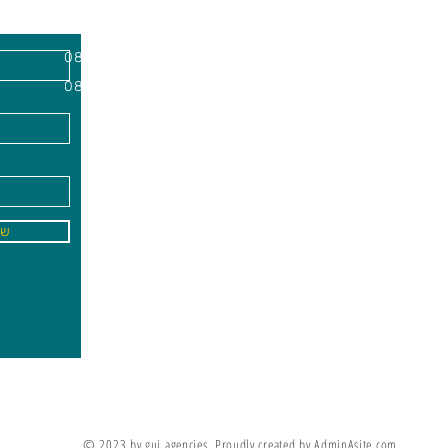
השרון, מיקוד
א'-ה׳
-
08:00-18:00
שישי - 08:30-13:30
09
info@gai-t
של
לדים ללמוד את מה שלא ניתן ללמד אותם
מריה מונטסורי
© 2023 by gui agencies. Proudly created by AdminAsite.com