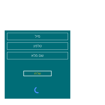
צרו קשר ואנחנו נשמח לחזור אליכם
שעות פתיחה
גיא סוכנויות וצעצועים בע"מ
בקרו אותנו
שלחו
א'-ה׳
-
08:00-18:00