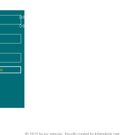
השרון, מיקוד
א'-ה׳
-
08:00-18:00
שישי - 08:30-13:30
09
info@gai-t
של
לדים ללמוד את מה שלא ניתן ללמד אותם
מריה מונטסורי
© 2023 by gui agencies. Proudly created by AdminAsite.com