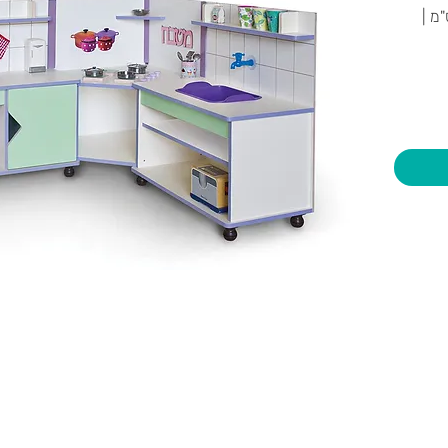
ס"מ | רוחב 140/180 ס"מ |
יות וצעצועים בע"מ
שעות פתיחה
צרו קשר