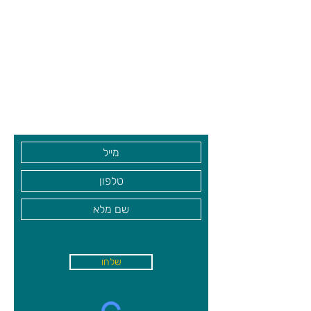
הנכונה או גם וגם…
משחק של כושר הבחנה ומהירות תגובה ל
2- שחקנים או יותר, מהנה וסוחף לכל
צרו קשר ואנחנו נשמח לחזור אליכם
המשפחה!
שעות פתיחה
גיא סוכנויות וצעצועים בע"מ
גילאי 7+
בקרו אותנו
שלחו