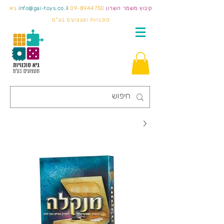
קיבוץ משמר השרון
09-8944750
info@gai-toys.co.il
גיא
סוכנויות וצעצועים בע"מ