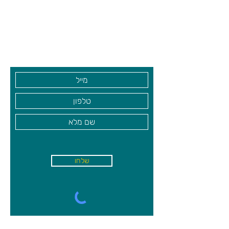
צרו קשר ואנחנו נשמח לחזור אליכם
שעות פתיחה
גיא סוכנויות וצעצועים בע"מ
בקרו אותנו
שלחו
א'-ה׳
-
08:00-18:00