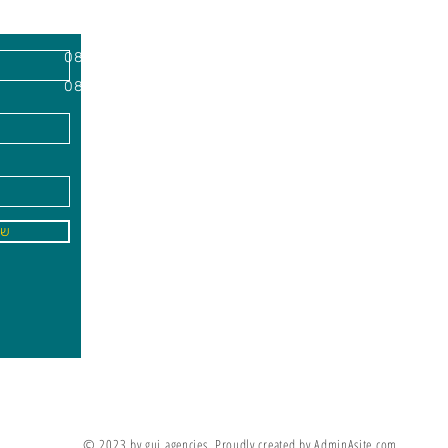
השרון, מיקוד
א'-ה׳
-
08:00-18:00
שישי - 08:30-13:30
09
info@gai-t
של
לדים ללמוד את מה שלא ניתן ללמד אותם
מריה מונטסורי
© 2023 by gui agencies. Proudly created by AdminAsite.com