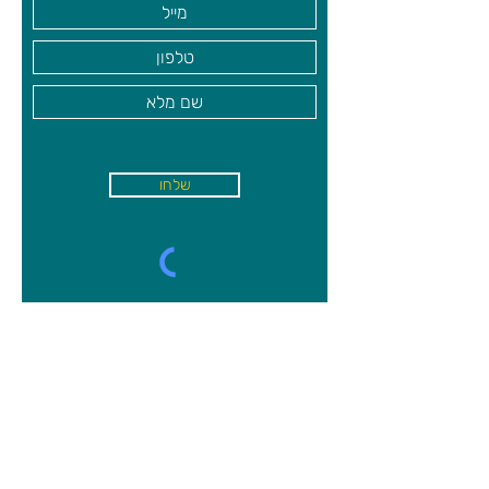
שלחו
א'-ה׳
-
08:00-18:00
שישי - 08:30-13:30
קיבוץ משמר השרון, מיקוד
4027000
09-8944750