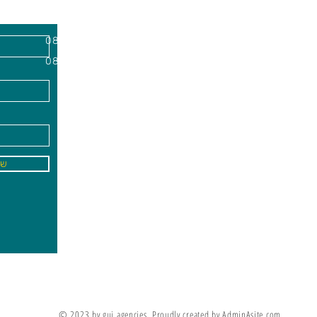
השרון, מיקוד
א'-ה׳
-
08:00-18:00
שישי - 08:30-13:30
09
info@gai-t
של
לדים ללמוד את מה שלא ניתן ללמד אותם
מריה מונטסורי
© 2023 by gui agencies. Proudly created by AdminAsite.com