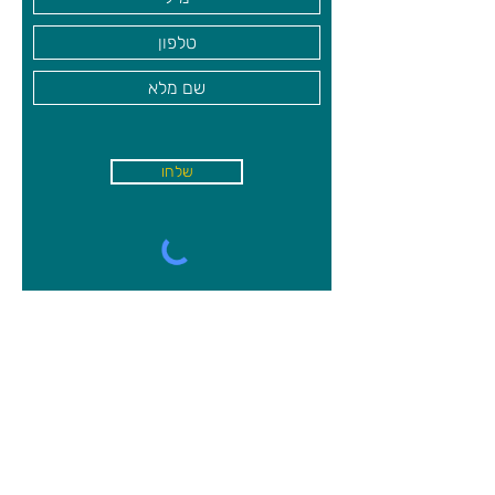
שלחו
א'-ה׳
-
08:00-18:00
שישי - 08:30-13:30
קיבוץ משמר השרון, מיקוד
4027000
09-8944750