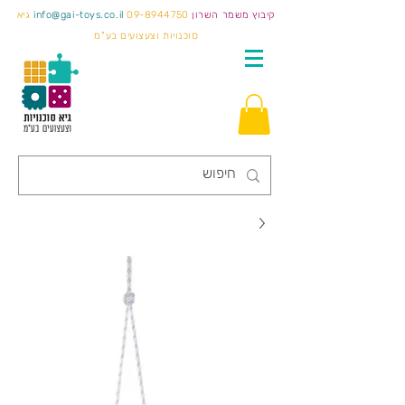
קיבוץ משמר השרון
09-8944750
info@gai-toys.co.il
גיא
סוכנויות וצעצועים בע"מ