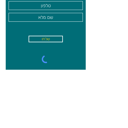
שלחו
א'-ה׳
-
08:00-18:00
שישי - 08:30-13:30
קיבוץ משמר השרון, מיקוד
4027000
09-8944750
פקס
09-8944752