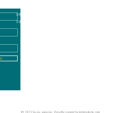
השרון, מיקוד
א'-ה׳
-
08:00-18:00
שישי - 08:30-13:30
09
info@gai-t
של
לדים ללמוד את מה שלא ניתן ללמד אותם
מריה מונטסורי
© 2023 by gui agencies. Proudly created by AdminAsite.com