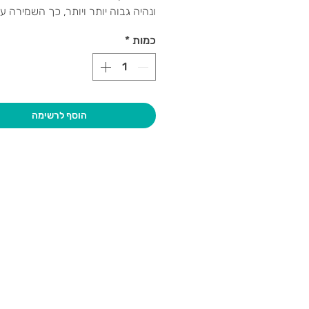
ונהיה גבוה יותר ויותר, כך השמירה על
קשה יותר.
כמות
*
מינימום משתתפים:
2,
מקסימום
משתתפים:
4
מי המנצח
הוסף לרשימה
המנצח הוא המשתתף אשר צבר את ה
הגבוהה ביותר בסוף המשחק
בקרו אותנו
גיא סוכנו