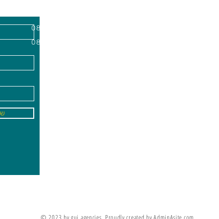
השרון, מיקוד
א'-ה׳
-
08:00-18:00
שישי - 08:30-13:30
09
info@gai-t
של
לדים ללמוד את מה שלא ניתן ללמד אותם
מריה מונטסורי
© 2023 by gui agencies. Proudly created by AdminAsite.com