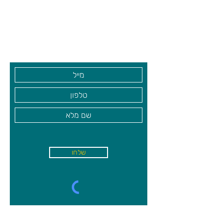
צרו קשר ואנחנו נשמח לחזור אליכם
שעות פתיחה
גיא סוכנויות וצעצועים בע"מ
בקרו אותנו
שלחו
א'-ה׳
-
08:00-18:00