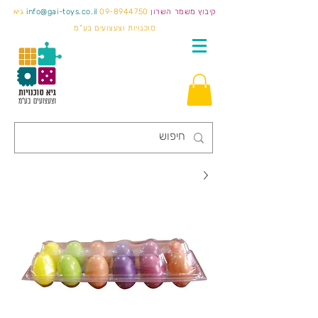
קיבוץ משמר השרון
09-8944750
info@gai-toys.co.il
גיא
סוכנויות וצעצועים בע"מ