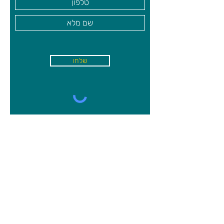
שלחו
א'-ה׳
-
08:00-18:00
שישי - 08:30-13:30
קיבוץ משמר השרון, מיקוד
4027000
09-8944750
פקס
09-8944752
info@gai-toys.co.il