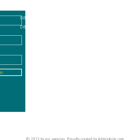
השרון, מיקוד
א'-ה׳
-
08:00-18:00
שישי - 08:30-13:30
09
info@gai-t
של
לדים ללמוד את מה שלא ניתן ללמד אותם
מריה מונטסורי
© 2023 by gui agencies. Proudly created by AdminAsite.com