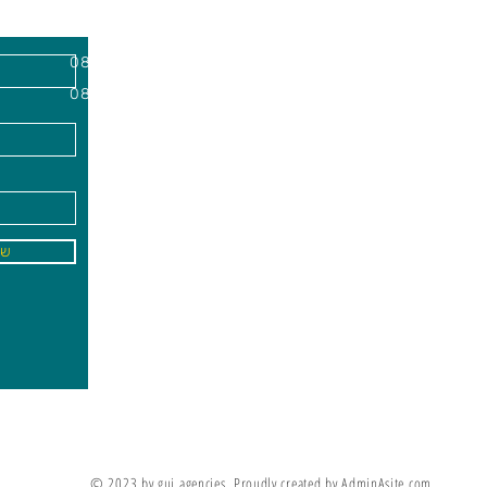
השרון, מיקוד
א'-ה׳
-
08:00-18:00
שישי - 08:30-13:30
09
info@gai-t
של
לדים ללמוד את מה שלא ניתן ללמד אותם
מריה מונטסורי
© 2023 by gui agencies. Proudly created by AdminAsite.com